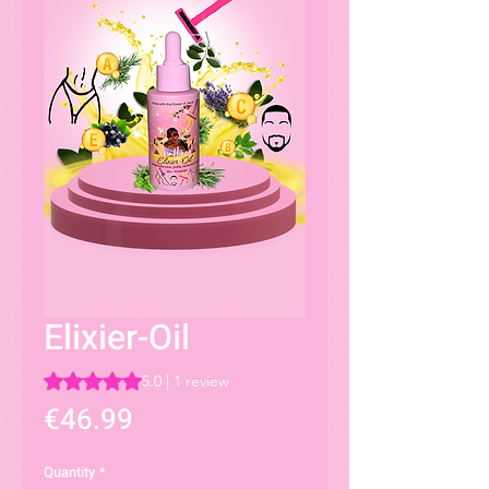
Elixier-Oil
Rating is 5.0 out of five stars based on 1 review
5.0 | 1 review
Price
€46.99
Quantity
*