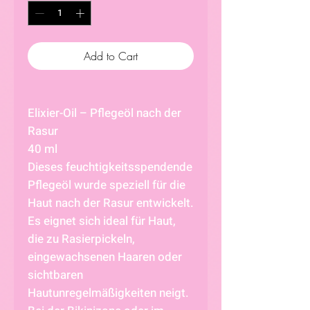
Add to Cart
Elixier-Oil – Pflegeöl nach der
Rasur
40 ml
Dieses feuchtigkeitsspendende
Pflegeöl wurde speziell für die
Haut nach der Rasur entwickelt.
Es eignet sich ideal für Haut,
die zu Rasierpickeln,
eingewachsenen Haaren oder
sichtbaren
Hautunregelmäßigkeiten neigt.