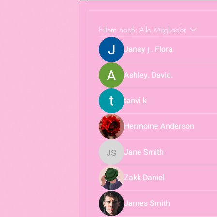
Filtern nach:
Alle Mitglieder
Janay j . Flora
Ashley. David.
tanvi k
Hermoine Anderson
Jane Smith
Jane Smith
Zakk Daniel
James Smith