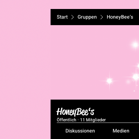
Start
Gruppen
HoneyBee‘s
HoneyBee‘s
Öffentlich
·
11 Mitglieder
Diskussionen
Medien