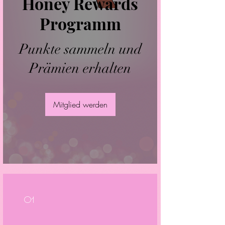
Honey Rewards
Programm
Punkte sammeln und
Prämien erhalten
Mitglied werden
01