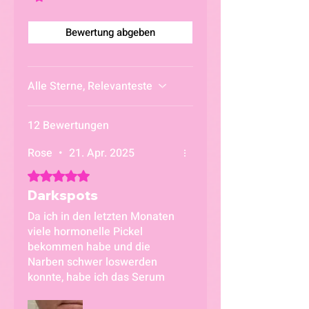
genau und übersichtlich auf
der Verpackung. Bitte
Bewertung abgeben
beachten Sie diese Angaben
bei Interesse oder Bedarf
Alle Sterne, Relevanteste
12 Bewertungen
Rose
•
21. Apr. 2025
Mit 5 von 5 Sternen bewertet.
Darkspots
Da ich in den letzten Monaten
viele hormonelle Pickel
bekommen habe und die
Narben schwer loswerden
konnte, habe ich das Serum
verwendet, und ich muss
sagen, dass ich sehr zufrieden