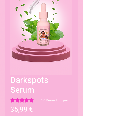
Darkspots
Serum
Das Rating beträgt 5.0 von fünf Sternen, basierend auf 1
5.0 | 12 Bewertungen
Preis
35,99 €