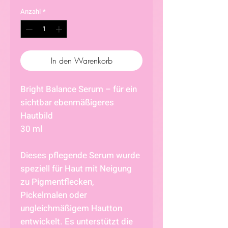
Anzahl
*
In den Warenkorb
Bright Balance Serum – für ein
sichtbar ebenmäßigeres
Hautbild
30 ml
Dieses pflegende Serum wurde
speziell für Haut mit Neigung
zu Pigmentflecken,
Pickelmalen oder
ungleichmäßigem Hautton
entwickelt. Es unterstützt die