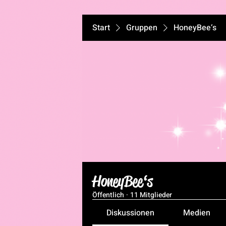
Start
Gruppen
HoneyBee‘s
HoneyBee‘s
Öffentlich
·
11 Mitglieder
Diskussionen
Medien