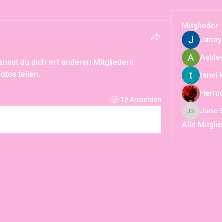
Mitglieder
Janay 
Ashley
nnst du dich mit anderen Mitgliedern 
otos teilen.
tanvi 
Hermo
19 Ansichten
Jane 
Jane Smith
Alle Mitgli