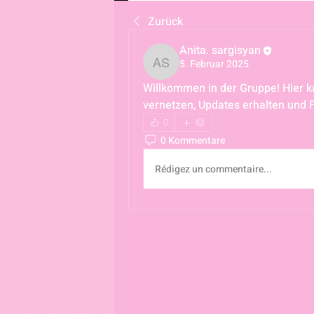
Zurück
Anita. sargisyan
5. Februar 2025
Anita. sargisyan
Willkommen in der Gruppe! Hier ka
vernetzen, Updates erhalten und F
0
0 Kommentare
Rédigez un commentaire...